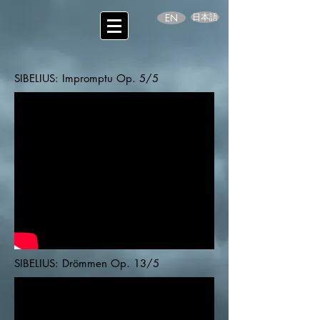
日本語
EN
SIBELIUS: Impromptu Op. 5/5
SIBELIUS: Drömmen Op. 13/5